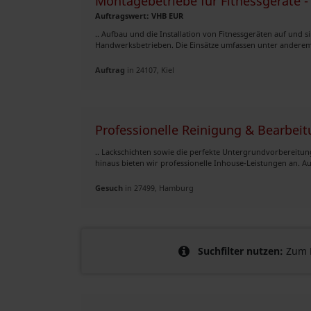
Montagebetriebe für Fitnessgeräte
Auftragswert: VHB EUR
.. Aufbau und die Installation von Fitnessgeräten auf und 
Handwerksbetrieben. Die Einsätze umfassen unter anderem: 
Auftrag
in 24107, Kiel
Professionelle Reinigung & Bearbeit
.. Lackschichten sowie die perfekte Untergrundvorbereitun
hinaus bieten wir professionelle Inhouse-Leistungen an. Aus
Gesuch
in 27499, Hamburg
Suchfilter nutzen:
Zum B