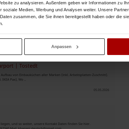
Website zu analysieren. Außerdem geben wir Informationen zu I
 und Montage von Kleinteilen.🌟 Warum Hausm ..
r soziale Medien, Werbung und Analysen weiter. Unsere Partner
17.05.2026
 Daten zusammen, die Sie ihnen bereitgestellt haben oder die s
n.
halten?
Suchauftrag speichern
Anpassen
rport | Tostedt
ufbau von Einbauküchen aller Marken (inkl. Arbeitsplatten-Zuschnitt).
 IKEA Pax), Wo ..
05.05.2026
iegen, und so weiter, unsere Kontakt Daten finden Sie hier.
767340 Mail:
khagani.deutsch@gmail.com
..