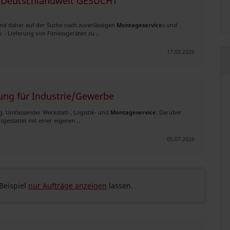
 - Deutschlandweit GESUCHT
sind daher auf der Suche nach zuverlässigen
Montageservice
s und
- Lieferung von Fitnessgeräten zu ..
17.03.2026
ung für Industrie/Gewerbe
g. Umfassender Werkstatt-, Logistik- und
Montageservice
: Darüber
gestattet mit einer eigenen ..
05.07.2026
eispiel
nur Aufträge anzeigen
lassen.