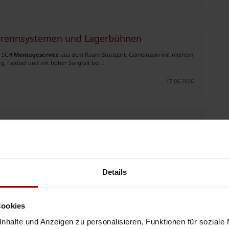
trennsystemen und Lagerbühnen
on SCH
Montageservice
aus dem Raum Stuttgart. Gemeinsam mit meinem
 flexibel und mit hoher Sorgfalt bei ..
17.06.2026
Möbelhäusern oder Privatverkäufen ✅ Trage- und
Montageservice
auf
Sorgfalt, damit Ihr Eigentum sich ..
16.06.2026
Details
Cookies
nhalte und Anzeigen zu personalisieren, Funktionen für soziale
und allgemeine Instandhaltung Ihrer Immobilie.
Montageservice
: