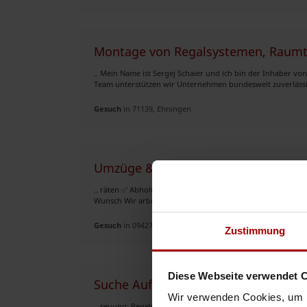
Montage von Regalsystemen, Raum
.. Mein Name ist Sergej Schaier und ich bin der Inhaber v
Team unterstützen wir Unternehmen bundesweit zuverlässig,
Gesuch
in 71139, Ehningen
Umzüge & Entrümplungen
.. räten ✅ Abholung und Lieferung von Möbelkäufen aus 
Wunsch Wir arbeiten zuverlässig, pünktlich und mit größter 
Gesuch
in 09427, Ehrenfriedersdorf
Zustimmung
Diese Webseite verwendet 
Suche Aufträge
Wir verwenden Cookies, um I
.. reuung: Regelmäßige Kontrollgänge, Mülltonnenservice 