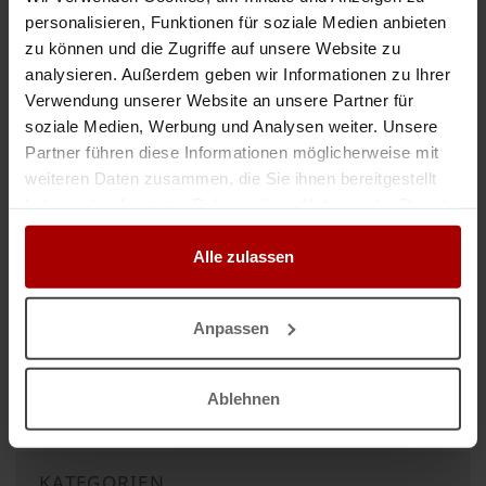
personalisieren, Funktionen für soziale Medien anbieten
Gesuch
in 72280, Dornstetten
06.01.2023
zu können und die Zugriffe auf unsere Website zu
analysieren. Außerdem geben wir Informationen zu Ihrer
Verwendung unserer Website an unsere Partner für
soziale Medien, Werbung und Analysen weiter. Unsere
ANZEIGEN
Partner führen diese Informationen möglicherweise mit
weiteren Daten zusammen, die Sie ihnen bereitgestellt
haben oder die sie im Rahmen Ihrer Nutzung der Dienste
Auftrag vergeben
gesammelt haben.
Auftrag suchen
Alle zulassen
Aktuelle Aufträge
Aktuelle Gesuche
Anpassen
Aktuelle Premium-Aufträge
Aktuelle Premium-Gesuche
Ablehnen
KATEGORIEN